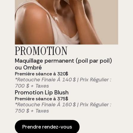
PROMOTION
Prête à rayonner?
Maquillage permanent (poil par poil)
Notre clientèle, soucieuse de son
ou Ombré
apparence fait confiance à notre
Première séance à 320$
équipe d’expérience pour leur
*Retouche Finale À 140 $ | Prix Régulier :
mise en beauté, ou leurs soins
700 $ + Taxes
esthétiques des plus
Promotion Lip Blush
personnalisés.
Première séance à 375$
*Retouche Finale À 160 $ | Prix Régulier :
Prendre rendez-vous
750 $ + Taxes
Prendre rendez-vous