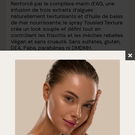
Renforcé par le complexe marin d’AG, une
infusion de trois extraits d’algues
naturellement texturisants et d’huile de baies
de mer nourrissante, le spray Tousled Texture
crée un look souple et défini tout en
contrôlant les frisottis et les mèches rebelles.
Végan et sans cruauté. Sans sulfates, gluten,
DEA, Paba, parabènes ni DMDMH.
Quantity
Add to Cart
Add to Cart