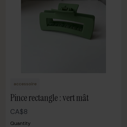
accessoire
Pince rectangle : vert mât
N
CA$8
o
Quantity