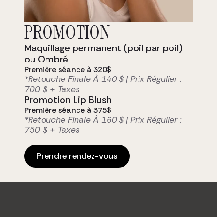
Notre clientèle, soucieuse de son
apparence fait confiance à notre
équipe d’expérience pour leur
PROMOTION
mise en beauté, ou leurs soins
esthétiques des plus
Maquillage permanent (poil par poil)
personnalisés.
ou Ombré
Prendre rendez-vous
Première séance à 320$
*Retouche Finale À 140 $ | Prix Régulier :
700 $ + Taxes
Promotion Lip Blush
Première séance à 375$
*Retouche Finale À 160 $ | Prix Régulier :
750 $ + Taxes
Prendre rendez-vous