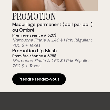
Notre clientèle, soucieuse de son
apparence fait confiance à notre
équipe d’expérience pour leur
PROMOTION
mise en beauté, ou leurs soins
esthétiques des plus
Maquillage permanent (poil par poil)
personnalisés.
ou Ombré
Prendre rendez-vous
Première séance à 320$
*Retouche Finale À 140 $ | Prix Régulier :
700 $ + Taxes
Promotion Lip Blush
Première séance à 375$
*Retouche Finale À 160 $ | Prix Régulier :
750 $ + Taxes
Prendre rendez-vous