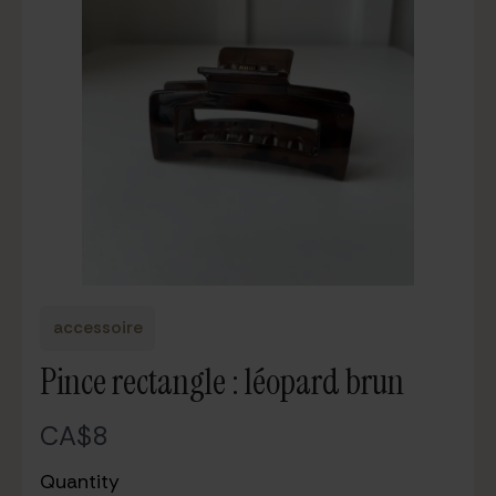
accessoire
Pince rectangle : léopard brun
N
CA$8
o
Quantity