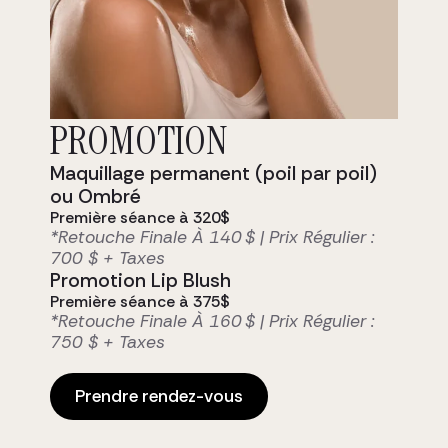
Prête à rayonner?
PROMOTION
Notre clientèle, soucieuse de son
Maquillage permanent (poil par poil)
apparence fait confiance à notre
équipe d’expérience pour leur
ou Ombré
mise en beauté, ou leurs soins
Première séance à 320$
esthétiques des plus
*Retouche Finale À 140 $ | Prix Régulier :
personnalisés.
700 $ + Taxes
Promotion Lip Blush
Prendre rendez-vous
Première séance à 375$
*Retouche Finale À 160 $ | Prix Régulier :
750 $ + Taxes
Prendre rendez-vous