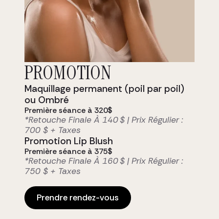
Prête à rayonner?
PROMOTION
Notre clientèle, soucieuse de son
Maquillage permanent (poil par poil)
apparence fait confiance à notre
ou Ombré
équipe d’expérience pour leur
Première séance à 320$
mise en beauté, ou leurs soins
*Retouche Finale À 140 $ | Prix Régulier :
esthétiques des plus
700 $ + Taxes
personnalisés.
Promotion Lip Blush
Prendre rendez-vous
Première séance à 375$
*Retouche Finale À 160 $ | Prix Régulier :
750 $ + Taxes
Prendre rendez-vous