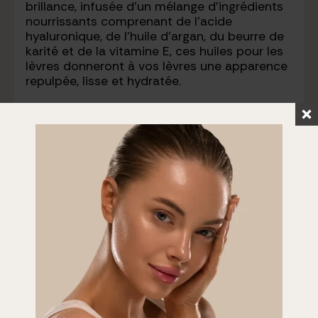
brillance, infusée d’un mélange d’ingrédients
nourrissants comprenant de l’acide
hyaluronique, de l’huile d’argan, du beurre de
karité et de la vitamine E, ces huiles pour les
lèvres donneront à vos lèvres une apparence
repulpée, lisse et hydratée.
Quantity
Add to Cart
Add to Cart