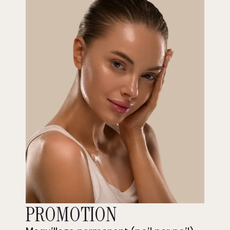
Prête à rayonner?
Notre clientèle, soucieuse de son
apparence fait confiance à notre
équipe d’expérience pour leur
mise en beauté, ou leurs soins
esthétiques des plus
personnalisés.
Prendre rendez-vous
PROMOTION