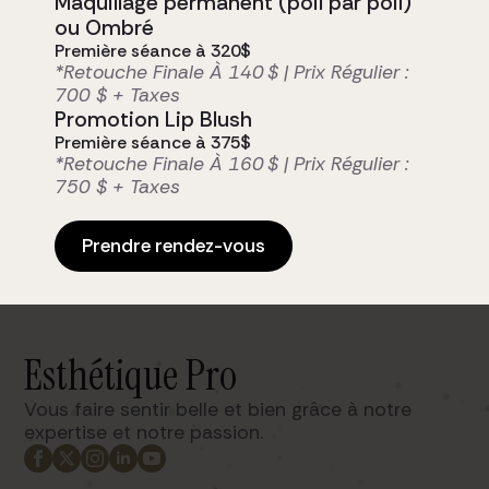
Maquillage permanent (poil par poil)
ou Ombré
Première séance à 320$
*Retouche Finale À 140 $ | Prix Régulier :
700 $ + Taxes
Promotion Lip Blush
Première séance à 375$
*Retouche Finale À 160 $ | Prix Régulier :
750 $ + Taxes
Prendre rendez-vous
Esthétique Pro
Vous faire sentir belle et bien grâce à notre
expertise et notre passion. ​