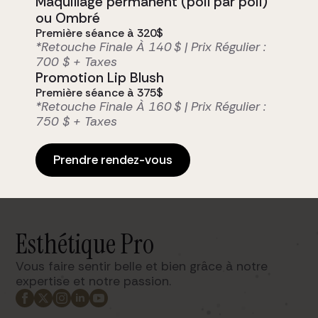
Maquillage permanent (poil par poil)
ou Ombré
Première séance à 320$
*Retouche Finale À 140 $ | Prix Régulier :
700 $ + Taxes
Promotion Lip Blush
Première séance à 375$
*Retouche Finale À 160 $ | Prix Régulier :
750 $ + Taxes
Prendre rendez-vous
Esthétique Pro
Vous faire sentir belle et bien grâce à notre
expertise et notre passion. ​