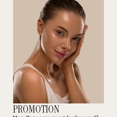
Prête à rayonner?
Notre clientèle, soucieuse de son
apparence fait confiance à notre
équipe d’expérience pour leur
mise en beauté, ou leurs soins
esthétiques des plus
personnalisés.
Prendre rendez-vous
PROMOTION